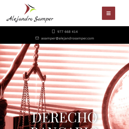
977 668 414
asamper@alejandrosamper.com
DERECHO