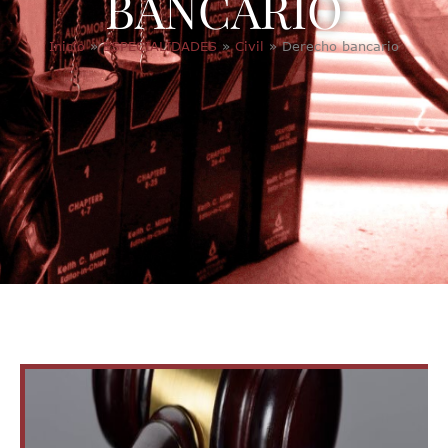
BANCARIO
Inicio
»
ESPECIALIDADES
»
Civil
»
Derecho bancario