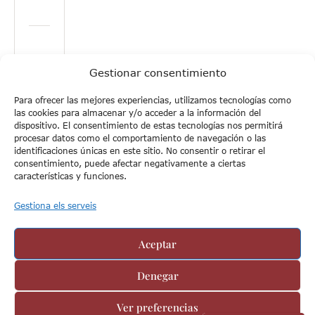
Gestionar consentimiento
Para ofrecer las mejores experiencias, utilizamos tecnologías como
las cookies para almacenar y/o acceder a la información del
dispositivo. El consentimiento de estas tecnologías nos permitirá
procesar datos como el comportamiento de navegación o las
Related Posts
identificaciones únicas en este sitio. No consentir o retirar el
consentimiento, puede afectar negativamente a ciertas
características y funciones.
Gestiona els serveis
Leave a Reply
Aceptar
Denegar
Heu d'
iniciar la sessió
per escriure un comentari.
Ver preferencias