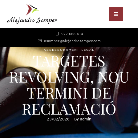
977 668 414
asamper@alejandrosamper.com
ASSESSORAMENT LEGAL
TARGETES
REVOLVING, NOU
TERMINI DE
RECLAMACIÓ
23/02/2026
By 
admin