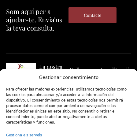
Som aquí per a
Contacte
ajudar-te. Envia'ns
la teva consulta.
La nostra
Enllaços
Localització
web
d'interès
Gestionar consentimiento
Expliqui’ns el
Carrer del
El nostre equip
seu cas i li
Nord, 19 – 1.º
Política de
Para ofrecer las mejores experiencias, utilizamos tecnologías como
respondrem
– 1.ª EL
Especialitats
Cookies
las cookies para almacenar y/o acceder a la información del
amb la
dispositivo. El consentimiento de estas tecnologías nos permitirá
VENDRELL
- Civil
Política de
procesar datos como el comportamiento de navegación o las
màxima
(Tarragona)
Privacitat
identificaciones únicas en este sitio. No consentir o retirar el
rapidesa.
- Penal
43700
consentimiento, puede afectar negativamente a ciertas
Avís legal
características y funciones.
- Consultoria
977 668
RS
Mapa web
414
Gestiona els serveis