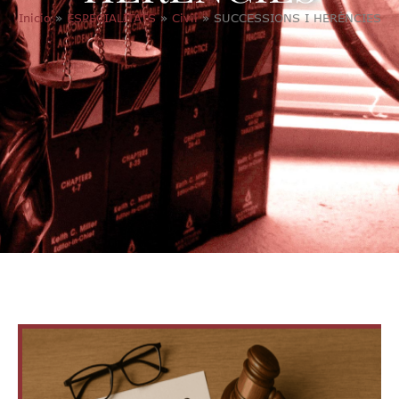
Inicio
»
ESPECIALITATS
»
Civil
»
SUCCESSIONS I HERÈNCIES​