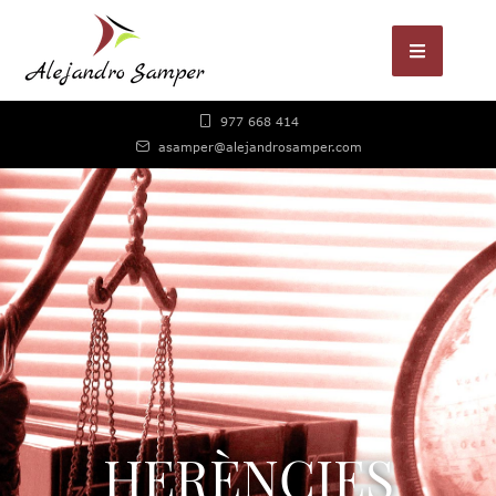
977 668 414
asamper@alejandrosamper.com
HERÈNCIES